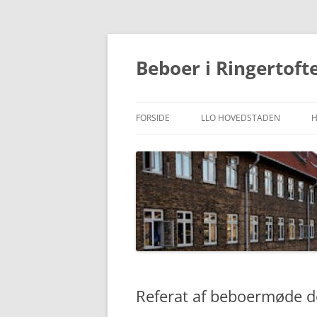
Hop
til
indhold
Beboer i Ringertoft
FORSIDE
LLO HOVEDSTADEN
Referat af beboermøde d