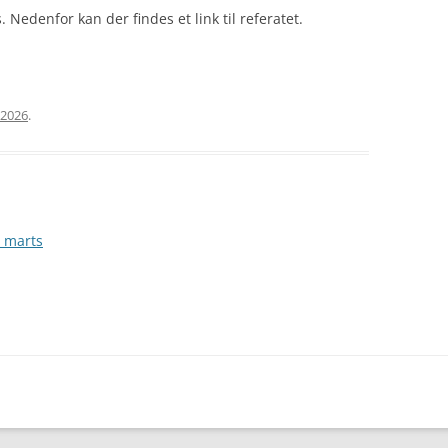
edenfor kan der findes et link til referatet.
l 2026
.
. marts