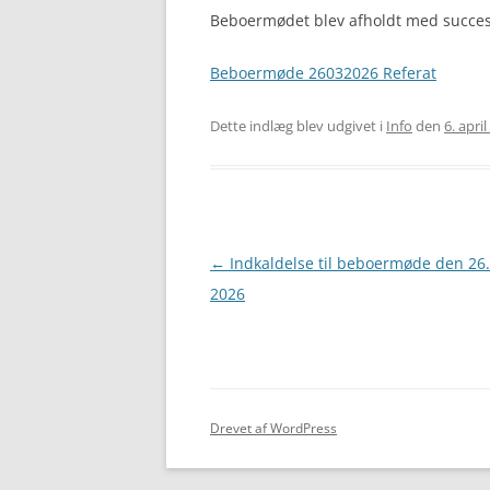
Beboermødet blev afholdt med succes. N
Beboermøde 26032026 Referat
Dette indlæg blev udgivet i
Info
den
6. apri
Indlægsnavigation
←
Indkaldelse til beboermøde den 26
2026
Drevet af WordPress